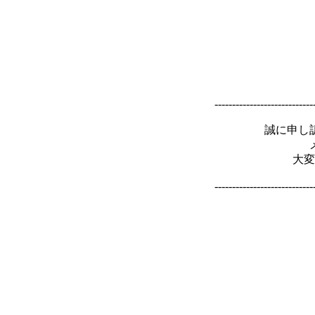
----------------------------
誠に申し
大変
----------------------------