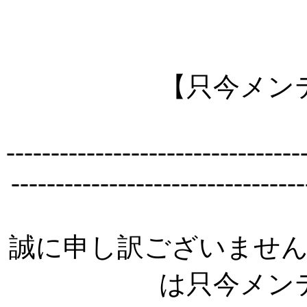
【只今メン
---------------------------------
---------------------------------
誠に申し訳ございませ
は只今メン